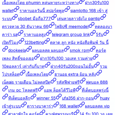
เนื้อเพลงโดย phumin หล่นหายระหว่างทาง
ฝาก30รับ100
wallet
ราคาบอลวันนี้ สปอร์ตพูล
siamlotto 168 เข้า สู่
ระบบ
sbobet มือถือ777
เล่นหวยลาวยังไง pantip
ตรวจหวย 30 ธันวาคม 66
ไพ่ยิปซี meemodel
ทดลองบา
คาร่า sa
ราคาบอลสูง
telegram group link
5รับ
เปิดกี่โมง
123betting
ตลาด ลูก หนัง หนังสือพิมพ์ วัน นี้
dookeela
ผลบอลสด ผลบอล
smok rpm
คอร์ด
เพลง สิทธิ์ของเธอ
ฝาก10รับ100 วอเลท รวมค่าย
10ดอลลาร์ เท่ากับกี่บาท
ฝาก40รับ200ถอนไม่อั้น
รวม
โปรสล็อต
เนื้อเพลงโดย
ฮานอย extra ย้อน หลัง
เน็ตais รายเดือน ไม่ลดสปีด
รหัสฟีฟายฟรี
ฟุตบอล 888
เกม pc โหลดฟรี
แอพ ล็อตโต้วีไอพี
ที่เด็ดบอลพรุ่งนี้
ทีเด็ดบอลลีก
winner 55
ufa356 ฝาก-ถอน
huay
เข้าสู่ระบบ
ตารางบาคาร่า
168 wallet
ผลบอลสด vip
ศาลาพักใจ คอร์ด
คาเฟ่สุพรรณบุรี
14 รับ 100 วอ เลท