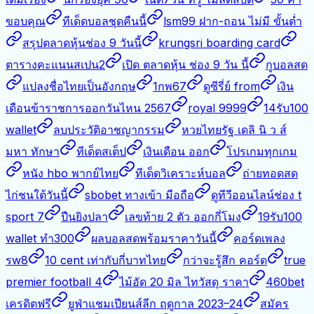
ขอบคุณ
ทีเด็ดบอลชุดคืนนี้
lsm99 ฝาก-ถอน ไม่มี ขั้นต่ำ
สรุปตลาดหุ้นช่อง 9 วันนี้
krungsri boarding card
ตารางคะแนนสเปน2
เปิด ตลาดหุ้น ช่อง 9 วัน นี้
กูบอลสด
แปลงชื่อไทยเป็นอังกฤษ
1กพ67
ดูซีรี่ย์ from
เงิน
เดือนข้าราชการออกวันไหน 2567
royal 9999
14รับ100
wallet
ลบประวัติอาชญากรรม
หวยไทยรัฐ เดลิ นิ ว ส์
มหา ทักษา
ทีเด็ดสเต็ป
เงินเดือน ออก
โปรเกมทุกเกม
หนัง hbo พากย์ไทย
ทีเด็ดวิเคราะห์บอล
ถ่ายทอดสด
ไก่ชนใต้วันนี้
sbobet ทางเข้า มือถือ
ดูทีวีออนไลน์ช่อง t
sport 7
ปืนยิงปลา
เลขท้าย 2 ตัว ออกกี่โมง
19รับ100
wallet ทํา300
ผลบอลสดพร้อมราคาวันนี้
คอร์ดเพลง
รw8
10 cent เท่ากับกี่บาทไทย
กว่าจะรู้สึก คอร์ด
true
premier football 4
ไม้อัด 20 มิล ไทวัสดุ ราคา
460bet
เครดิตฟรี
ยูฟ่าแชมเปียนส์ลีก ฤดูกาล 2023–24
สมัคร