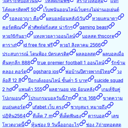
วิเคราะห์บอลวันนี
โหลดเกมพีซี
สร้างวงล้อสุ่ม
แจก
โค้ดเครดิตฟรี 50
เว็บพนันออนไลน์เว็บตรงไม่ผ่านเอเย่นต์
รอลงอาญา คือ
ผลบอลย้อนหลัง5วัน
หวยแคนาดา
คอร์ดพิณ
คําศัพท์ฝรั่งเศส น่ารักๆ
gaming beast
หวย16กันยา
แทงหวยลาวออนไลน์
บอลสด thscore
ตารางt
id free fire ฟรี
หวย1 สิงหาคม 2566
ประสบการณ์ โดนฟ้อง บัตรเครดิต
ผลลอลสด
ผลบอลเมื่อ
คืนทุกลีก 888
true premier football 1 ออนไลน์
รักข้าม
คลอง คอร์ด
pgsharp ios
พ่อบ้านปีศาจพากย์ไทย
วง
ล้อสี 12 สี
ป๊อกเด้งออนไลน์ ขั้นต่ํา 5 บาท
suicide squad
2 hd
แพนด้า 555
ผลฮานอย vip ย้อนหลัง
เกมส์จับคู่
โปเกมอน
โปรแกรมบอลวันนี้7m
สาธุ 168
ขาดความ
อบอุ่นคอร์ด
ufabet เว็บ ตรง
ชาญสมร หมายถึง
ปฏิทิน2564
ทีเด็ด 7 m
ที่เด็ดฟันธง
ตารบอล
เลข
โหวตงวดนี้
หุ้นช่อง 9 วันนี้ออกอะไร
ช่อง 7ถ่ายทอดสด