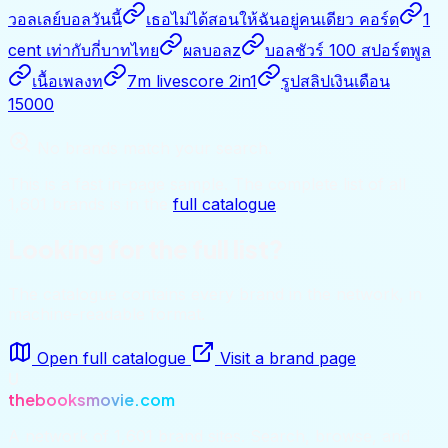
วอลเลย์บอลวันนี้
เธอไม่ได้สอนให้ฉันอยู่คนเดียว คอร์ด
1
cent เท่ากับกี่บาทไทย
ผลบอลz
บอลชัวร์ 100 สปอร์ตพูล
เนื้อเพลงท
7m livescore 2in1
รูปสลิปเงินเดือน
15000
No brands match your search.
This is a fast in-page sample. The complete list of all
1,601 brands is in the
full catalogue
.
Looking for the full list?
The catalogue contains every brand in the network, in
machine-readable format.
Open full catalogue
Visit a brand page
U
thebooksmovie.com
A network of 1,601 brand sites. Search, browse, and