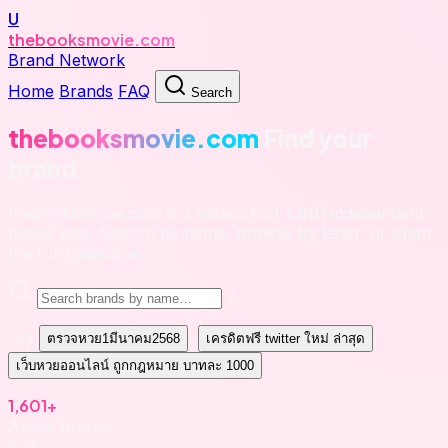
U
thebooksmovie.com
Brand Network
Home
Brands
FAQ
Search
thebooksmovie.com
Find your
brand
thebooksmovie.com is a network of
1,601
independent
brand sites. Search by name, browse by letter, or open
the full catalogue.
/
Try
,
,
ตรวจหวย1มีนาคม2568
เครดิตฟรี twitter ใหม่ ล่าสุด
เว็บหวยออนไลน์ ถูกกฎหมาย บาทละ 1000
1,601+
Active brands
A–Z